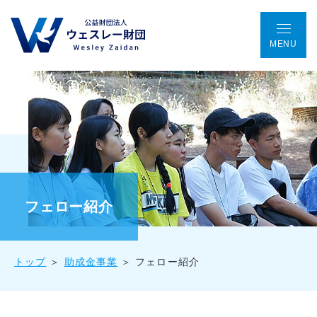
MENU
TOP
アクセス
ENGLISH
会議室予約
お問い合わせ
ウェスレー財団とは
プログラム
フェロー紹介
助成金事業
トップ
助成金事業
フェロー紹介
国際協働プロジェクト