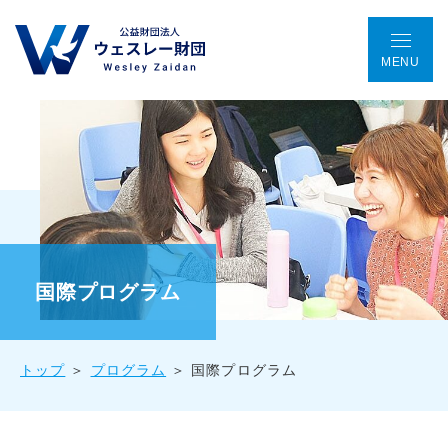
MENU
TOP
アクセス
ENGLISH
会議室予約
お問い合わせ
ウェスレー財団とは
プログラム
国際プログラム
助成金事業
トップ
プログラム
国際プログラム
国際協働プロジェクト