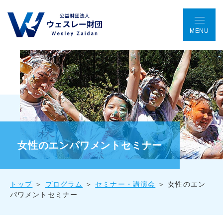
MENU
TOP
アクセス
ENGLISH
会議室予約
お問い合わせ
ウェスレー財団とは
プログラム
女性のエンパワメントセミナー
助成金事業
トップ
プログラム
セミナー・講演会
女性のエン
パワメントセミナー
国際協働プロジェクト