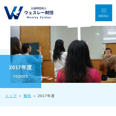
MENU
TOP
アクセス
ENGLISH
会議室予約
お問い合わせ
ウェスレー財団とは
2017年度
プログラム
report
助成金事業
トップ
報告
2017年度
国際協働プロジェクト