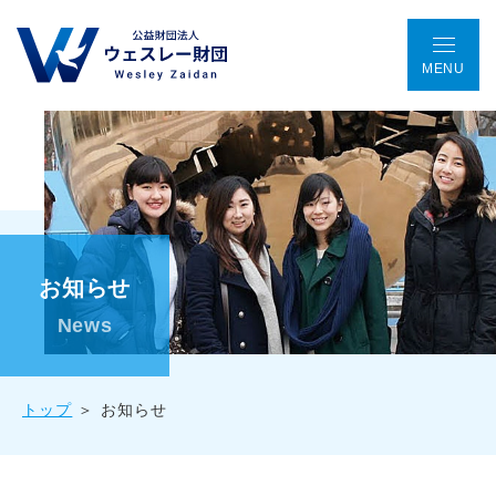
MENU
TOP
アクセス
ENGLISH
会議室予約
お問い合わせ
ウェスレー財団とは
お知らせ
プログラム
News
助成金事業
トップ
お知らせ
国際協働プロジェクト