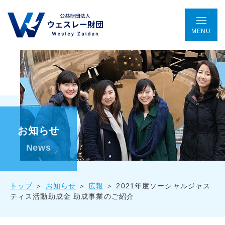
MENU
TOP
アクセス
ENGLISH
会議室予約
お問い合わせ
ウェスレー財団とは
お知らせ
プログラム
News
助成金事業
トップ
お知らせ
広報
2021年度ソーシャルジャス
ティス活動助成金 助成事業のご紹介
国際協働プロジェクト