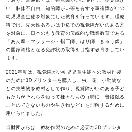
ており、普通部では、視覚障がいに併せて、聴覚障が
CLOSE
い、肢体不自由、知的障がい等を有する重複障がいの
幼児児童生徒を対象にした教育を行っています。理療
科では、先天性あるいは中途での視覚障がいのある方
を対象に、日本のもう教育の伝統的な職業教育である
「あん摩・マッサージ・指圧師、はり師、きゅう師」
の国家資格となる免許状の取得を目指す教育をしてい
ます。
2021年度は、視覚障がい幼児児童生徒への教材作製
のために3Dプリンターを購入し、虫、花、小動物な
どの実態物を教材として作り、視覚障がいのある子ど
もたちがそれらを触って様々なもの（特に、普段触る
ことのできないものや生き物など）を理解するために
用いられました。
当財団からは、教材作製のために必要な3Dプリンタ