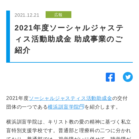
インターンシップ
2021.12.21
広報
貸会議室
2021年度ソーシャルジャステ
ィス活動助成金 助成事業のご
動画紹介
紹介
よくあるご質問
採用情報
2021年度
ソーシャルジャスティス活動助成金
の交付
団体の一つである
横浜訓盲学院
を紹介します。
横浜訓盲学院は、キリスト教の愛の精神に基づく私立
盲特別支援学校です。普通部と理療科の二つに分かれ