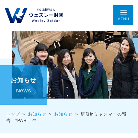
MENU
TOP
アクセス
ENGLISH
会議室予約
お問い合わせ
ウェスレー財団とは
お知らせ
プログラム
News
助成金事業
トップ
お知らせ
お知らせ
研修inミャンマーの報
告 *PART 2*
国際協働プロジェクト