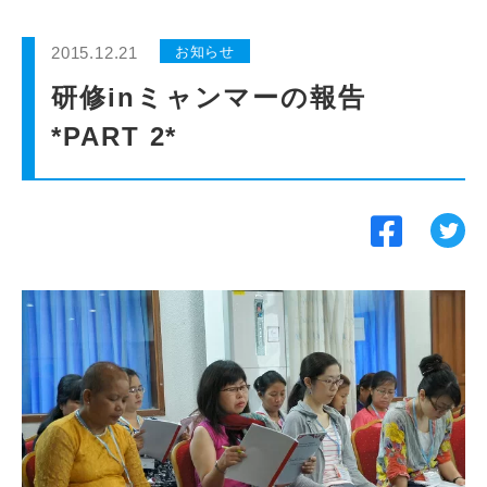
インターンシップ
2015.12.21
お知らせ
貸会議室
研修inミャンマーの報告
*PART 2*
動画紹介
よくあるご質問
採用情報