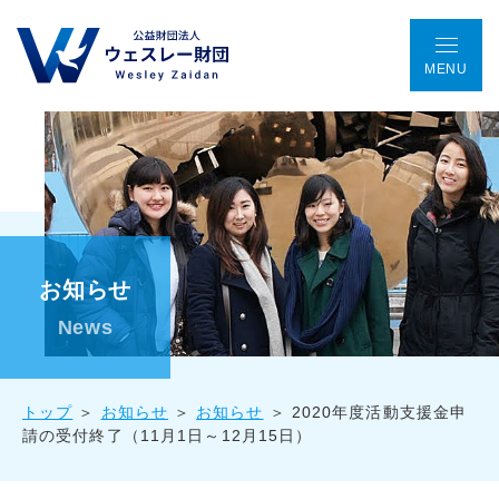
MENU
TOP
アクセス
ENGLISH
会議室予約
お問い合わせ
ウェスレー財団とは
お知らせ
プログラム
News
助成金事業
トップ
お知らせ
お知らせ
2020年度活動支援金申
請の受付終了（11月1日～12月15日）
国際協働プロジェクト