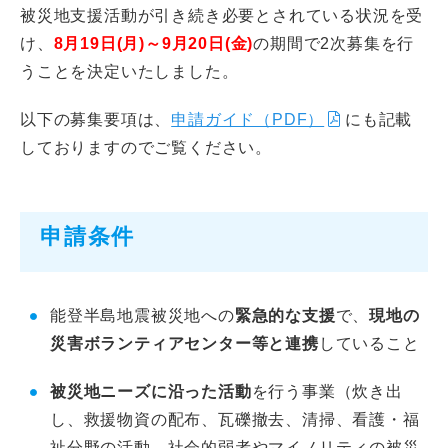
被災地支援活動が引き続き必要とされている状況を受
け、
8月19日(月)～9月20日(金)
の期間で2次募集を行
うことを決定いたしました。
以下の募集要項は、
申請ガイド（PDF）
にも記載
しておりますのでご覧ください。
申請条件
能登半島地震被災地への
緊急的な支援
で、
現地の
災害ボランティアセンター等と連携
していること
被災地ニーズに沿った活動
を行う事業（炊き出
し、救援物資の配布、瓦礫撤去、清掃、看護・福
祉分野の活動、社会的弱者やマイノリティの被災