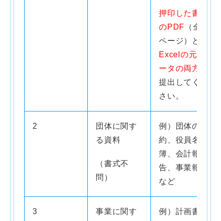
押印した書類
のPDF
（全3
ページ）と
Excelの元デ
ータの両方
を
提出してくだ
さい。
2
団体に関す
例）団体の規
る資料
約、役員名
簿、会計報
（書式不
告、事業報告
問）
など
3
事業に関す
例）計画書、