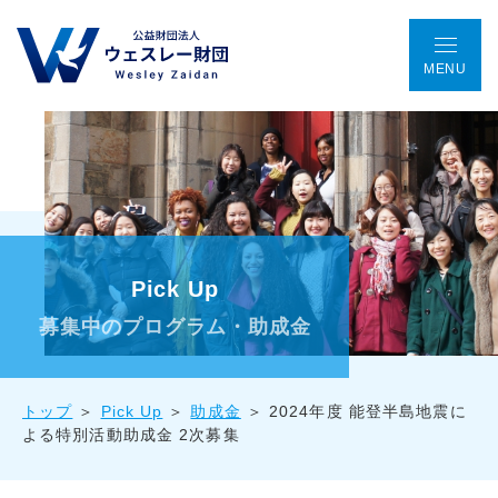
MENU
TOP
アクセス
ENGLISH
会議室予約
お問い合わせ
ウェスレー財団とは
Pick Up
プログラム
募集中のプログラム・助成金
助成金事業
トップ
Pick Up
助成金
2024年度 能登半島地震に
よる特別活動助成金 2次募集
国際協働プロジェクト