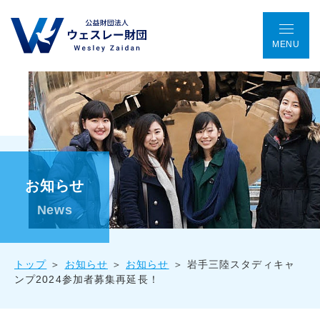
MENU
TOP
アクセス
ENGLISH
会議室予約
お問い合わせ
ウェスレー財団とは
お知らせ
プログラム
News
助成金事業
トップ
お知らせ
お知らせ
岩手三陸スタディキャ
ンプ2024参加者募集再延長！
国際協働プロジェクト