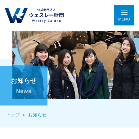
MENU
TOP
アクセス
ENGLISH
会議室予約
お問い合わせ
ウェスレー財団とは
お知らせ
プログラム
News
助成金事業
トップ
お知らせ
国際協働プロジェクト