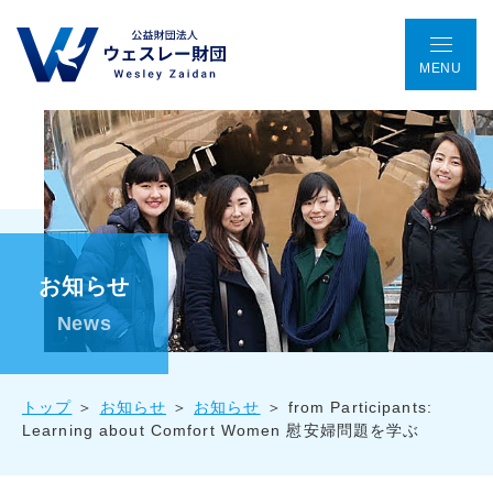
MENU
TOP
アクセス
ENGLISH
会議室予約
お問い合わせ
ウェスレー財団とは
お知らせ
プログラム
News
助成金事業
トップ
お知らせ
お知らせ
from Participants:
Learning about Comfort Women 慰安婦問題を学ぶ
国際協働プロジェクト