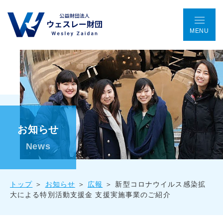
MENU
TOP
アクセス
ENGLISH
会議室予約
お問い合わせ
ウェスレー財団とは
お知らせ
プログラム
News
助成金事業
トップ
お知らせ
広報
新型コロナウイルス感染拡
大による特別活動支援金 支援実施事業のご紹介
国際協働プロジェクト