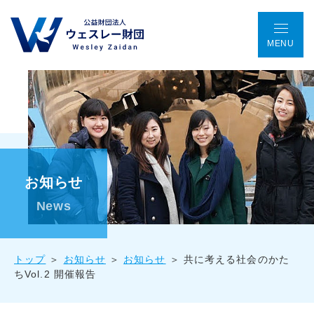
MENU
TOP
アクセス
ENGLISH
会議室予約
お問い合わせ
ウェスレー財団とは
お知らせ
プログラム
News
助成金事業
トップ
お知らせ
お知らせ
共に考える社会のかた
ちVol.2 開催報告
国際協働プロジェクト